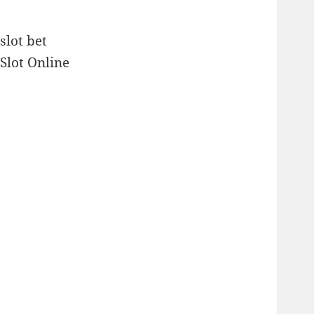
slot bet
Slot Online