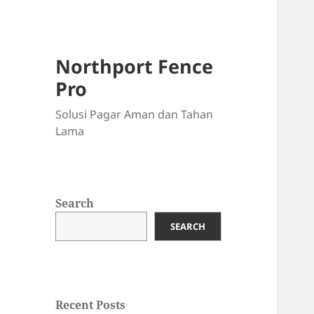
Northport Fence
Pro
Solusi Pagar Aman dan Tahan
Lama
Search
SEARCH
Recent Posts