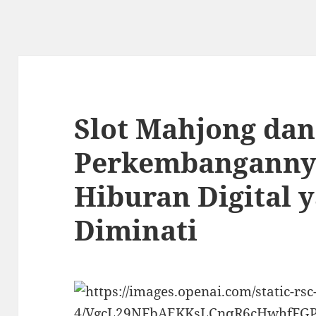
Slot Mahjong dan
Perkembanganny
Hiburan Digital 
Diminati