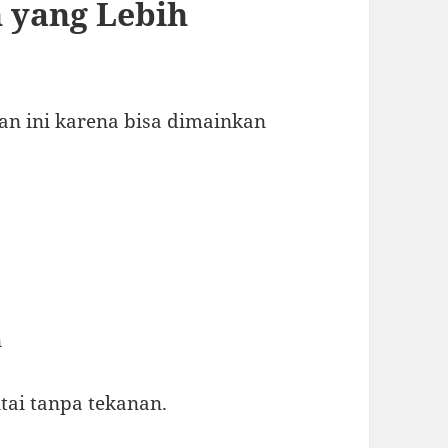
 yang Lebih
n ini karena bisa dimainkan
n
tai tanpa tekanan.