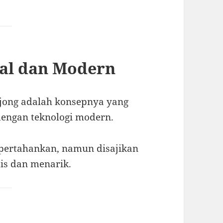
al dan Modern
hjong adalah konsepnya yang
engan teknologi modern.
ipertahankan, namun disajikan
tis dan menarik.