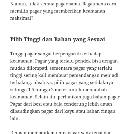
Namun, tidak semua pagar sama. Bagaimana cara
memilih pagar yang memberikan keamanan
maksimal?
Pilih Tinggi dan Bahan yang Sesuai
Tinggi pagar sangat berpengaruh terhadap
keamanan. Pagar yang terlalu pendek bisa dengan
mudah dilompati, sementara pagar yang terlalu
tinggi sering kali membuat pemandangan menjadi
terhalang. Idealnya, pilih pagar yang setidaknya
setinggi 1,5 hingga 2 meter untuk menambah
keamanan. Selain itu, perhatikan juga bahan pagar.
Pagar dari besi atau baja cenderung lebih aman
dibandingkan pagar dari kayu atau bahan ringan
lain.
Dengan memadukan jenis pagar yang tepat dan