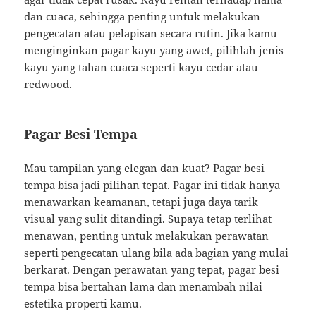
dan cuaca, sehingga penting untuk melakukan
pengecatan atau pelapisan secara rutin. Jika kamu
menginginkan pagar kayu yang awet, pilihlah jenis
kayu yang tahan cuaca seperti kayu cedar atau
redwood.
Pagar Besi Tempa
Mau tampilan yang elegan dan kuat? Pagar besi
tempa bisa jadi pilihan tepat. Pagar ini tidak hanya
menawarkan keamanan, tetapi juga daya tarik
visual yang sulit ditandingi. Supaya tetap terlihat
menawan, penting untuk melakukan perawatan
seperti pengecatan ulang bila ada bagian yang mulai
berkarat. Dengan perawatan yang tepat, pagar besi
tempa bisa bertahan lama dan menambah nilai
estetika properti kamu.