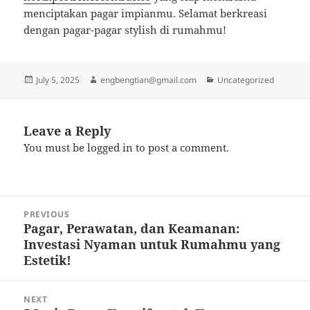
menciptakan pagar impianmu. Selamat berkreasi
dengan pagar-pagar stylish di rumahmu!
Posted
Author
Categories
July 5, 2025
engbengtian@gmail.com
Uncategorized
on
Leave a Reply
You must be
logged in
to post a comment.
Post
PREVIOUS
navigation
Pagar, Perawatan, dan Keamanan:
Previous
Investasi Nyaman untuk Rumahmu yang
post:
Estetik!
NEXT