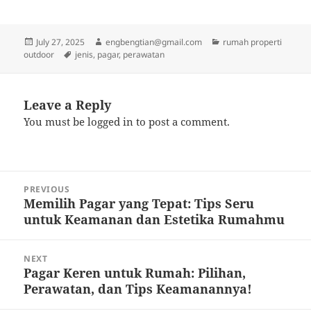
Posted
Author
Categories
July 27, 2025
engbengtian@gmail.com
rumah properti
on
Tags
outdoor
jenis
,
pagar
,
perawatan
Leave a Reply
You must be
logged in
to post a comment.
Post
PREVIOUS
navigation
Memilih Pagar yang Tepat: Tips Seru
Previous
untuk Keamanan dan Estetika Rumahmu
post:
NEXT
Pagar Keren untuk Rumah: Pilihan,
Next
Perawatan, dan Tips Keamanannya!
post: