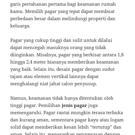
garis pertahanan pertama bagi keamanan rumah
kamu. Memilih pagar yang tepat dapat membuat
perbedaan besar dalam melindungi properti dan
keluarga.
Pagar yang cukup tinggi dan sulit untuk dilalui
dapat mencegah masuknya orang yang tidak
diinginkan. Misalnya, pagar yang berkisar antara 1,8
hingga 2,4 meter biasanya memberikan keamanan
yang baik. Selain itu, desain pagar dengan sudut
tajam atau elemen vertikal lainnya dapat
menghalangi niat jahat calon penyusup.
Namun, keamanan tidak hanya ditentukan oleh
tinggi pagar. Pemilihan
jenis pagar
juga
memengaruhi. Pagar rantai mungkin terasa terbuka
dan kurang aman, sementara pagar kayu atau logam
solid dapat memberikan kesan lebih “tertutup” dan
aman. Selain itu, menerapkan pengawasan dengan