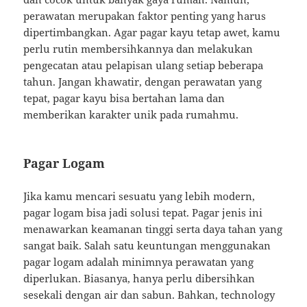
perawatan merupakan faktor penting yang harus
dipertimbangkan. Agar pagar kayu tetap awet, kamu
perlu rutin membersihkannya dan melakukan
pengecatan atau pelapisan ulang setiap beberapa
tahun. Jangan khawatir, dengan perawatan yang
tepat, pagar kayu bisa bertahan lama dan
memberikan karakter unik pada rumahmu.
Pagar Logam
Jika kamu mencari sesuatu yang lebih modern,
pagar logam bisa jadi solusi tepat. Pagar jenis ini
menawarkan keamanan tinggi serta daya tahan yang
sangat baik. Salah satu keuntungan menggunakan
pagar logam adalah minimnya perawatan yang
diperlukan. Biasanya, hanya perlu dibersihkan
sesekali dengan air dan sabun. Bahkan, technology