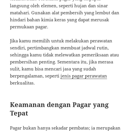
langsung oleh elemen, seperti hujan dan sinar
matahari. Gunakan alat pembersih yang lembut dan
hindari bahan kimia keras yang dapat merusak
permukaan pagar.
Jika kamu memilih untuk melakukan perawatan
sendiri, pertimbangkan membuat jadwal rutin,
sehingga kamu tidak melewatkan pemeriksaan atau
pembersihan penting. Sementara itu, jika merasa
sulit, kamu bisa mencari jasa yang sudah
berpengalaman, seperti
jenis pagar perawatan
berkualitas.
Keamanan dengan Pagar yang
Tepat
Pagar bukan hanya sekadar pembatas; ia merupakan