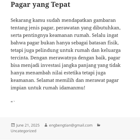
Pagar yang Tepat
Sekarang kamu sudah mendapatkan gambaran
tentang jenis pagar, perawatan yang dibutuhkan,
serta pentingnya keamanan rumah. Selalu ingat
bahwa pagar bukan hanya sebagai batasan fisik,
tetapi juga pelindung untuk rumah dan keluarga
tercinta. Dengan merawatnya dengan baik, pagar
bisa menjadi investasi jangka panjang yang tidak
hanya menambah nilai estetika tetapi juga
keamanan. Selamat memilih dan merawat pagar
impian untuk rumah idamanmu!
“`
Posted
Author
Categories
June 21, 2025
engbengtian@gmail.com
on
Uncategorized