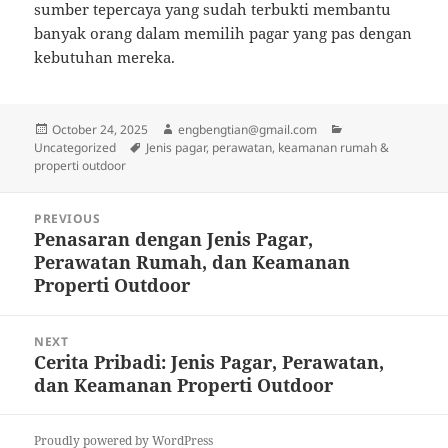
sumber tepercaya yang sudah terbukti membantu
banyak orang dalam memilih pagar yang pas dengan
kebutuhan mereka.
Posted
Author
Categories
October 24, 2025
engbengtian@gmail.com
on
Tags
Uncategorized
Jenis pagar, perawatan, keamanan rumah &
properti outdoor
Post
PREVIOUS
navigation
Penasaran dengan Jenis Pagar,
Previous
Perawatan Rumah, dan Keamanan
post:
Properti Outdoor
NEXT
Cerita Pribadi: Jenis Pagar, Perawatan,
Next
dan Keamanan Properti Outdoor
post:
Proudly powered by WordPress