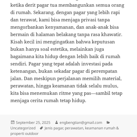
ketika derit pagar tua membangunkan semua orang
di rumah. Sekarang, dengan pagar yang lebih rapi
dan terawat, kami bisa menjaga privasi tanpa
mengorbankan kenyamanan, dan anak-anak bisa
bermain di halaman belakang tanpa rasa khawatir.
Kisah kecil ini mengingatkan bahwa keputusan
bukan hanya soal estetika, melainkan juga
bagaimana kita hidup dengan lebih baik di rumah
sendiri. Pagar yang tepat adalah investasi pada
ketenangan, bukan sekadar pagar di perempatan
jalan. Dan meskipun perjalanan memilih material,
perawatan, hingga keamanan tidak selalu mulus,
kita bisa menemukan ritme yang pas—sambil tetap
menjaga cerita rumah tetap hidup.
Posted
Author
Categories
September 25, 2025
engbengtian@gmail.com
on
Tags
Uncategorized
Jenis pagar, perawatan, keamanan rumah &
properti outdoor