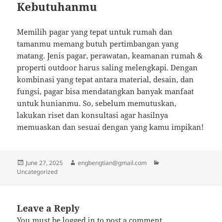
Kebutuhanmu
Memilih pagar yang tepat untuk rumah dan
tamanmu memang butuh pertimbangan yang
matang. Jenis pagar, perawatan, keamanan rumah &
properti outdoor harus saling melengkapi. Dengan
kombinasi yang tepat antara material, desain, dan
fungsi, pagar bisa mendatangkan banyak manfaat
untuk hunianmu. So, sebelum memutuskan,
lakukan riset dan konsultasi agar hasilnya
memuaskan dan sesuai dengan yang kamu impikan!
Posted
Author
Categories
June 27, 2025
engbengtian@gmail.com
on
Uncategorized
Leave a Reply
You must be
logged in
to post a comment.