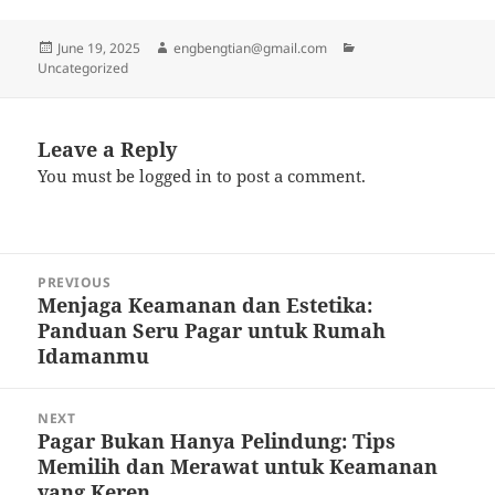
Posted
Author
Categories
June 19, 2025
engbengtian@gmail.com
on
Uncategorized
Leave a Reply
You must be
logged in
to post a comment.
Post
PREVIOUS
navigation
Menjaga Keamanan dan Estetika:
Previous
Panduan Seru Pagar untuk Rumah
post:
Idamanmu
NEXT
Pagar Bukan Hanya Pelindung: Tips
Next
Memilih dan Merawat untuk Keamanan
post:
yang Keren