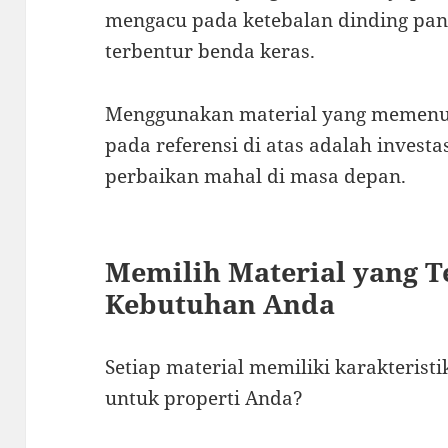
mengacu pada ketebalan dinding pane
terbentur benda keras.
Menggunakan material yang memenuhi 
pada referensi di atas adalah invest
perbaikan mahal di masa depan.
Memilih Material yang T
Kebutuhan Anda
Setiap material memiliki karakterist
untuk properti Anda?