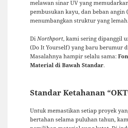
melawan sinar UV yang memudarkan
pembusukan kayu, dan beban angin 
menumbangkan struktur yang lemah
Di
Northport
, kami sering dipanggil
(Do It Yourself) yang baru berumur 
Masalahnya hampir selalu sama:
Fon
Material di Bawah Standar
.
Standar Ketahanan “OKT
Untuk memastikan setiap proyek ya
bertahan selama puluhan tahun, ka