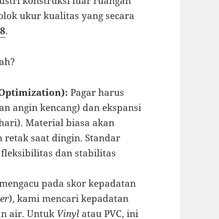
ustri konstruksi luar ruangan
lok ukur kualitas yang secara
88
.
mah?
Optimization):
Pagar harus
an angin kencang) dan ekspansi
ari). Material biasa akan
n retak saat dingin. Standar
eksibilitas dan stabilitas
 mengacu pada skor kepadatan
er
), kami mencari kepadatan
an air. Untuk
Vinyl
atau PVC, ini