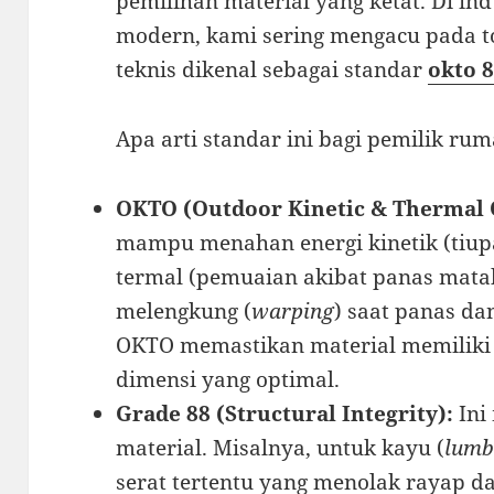
pemilihan material yang ketat. Di ind
modern, kami sering mengacu pada to
teknis dikenal sebagai standar
okto 
Apa arti standar ini bagi pemilik ru
OKTO (Outdoor Kinetic & Thermal 
mampu menahan energi kinetik (tiup
termal (pemuaian akibat panas matah
melengkung (
warping
) saat panas da
OKTO memastikan material memiliki fl
dimensi yang optimal.
Grade 88 (Structural Integrity):
Ini
material. Misalnya, untuk kayu (
lumb
serat tertentu yang menolak rayap d