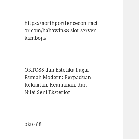
https://northportfencecontract
or.com/hahawin88-slot-server-
kamboja/
OKTO88 dan Estetika Pagar
Rumah Modern: Perpaduan
Kekuatan, Keamanan, dan
Nilai Seni Eksterior
okto 88