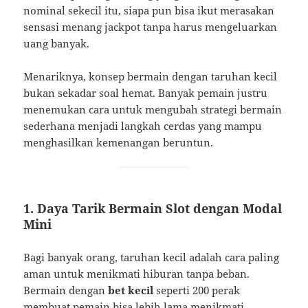
nominal sekecil itu, siapa pun bisa ikut merasakan
sensasi menang jackpot tanpa harus mengeluarkan
uang banyak.
Menariknya, konsep bermain dengan taruhan kecil
bukan sekadar soal hemat. Banyak pemain justru
menemukan cara untuk mengubah strategi bermain
sederhana menjadi langkah cerdas yang mampu
menghasilkan kemenangan beruntun.
1. Daya Tarik Bermain Slot dengan Modal
Mini
Bagi banyak orang, taruhan kecil adalah cara paling
aman untuk menikmati hiburan tanpa beban.
Bermain dengan
bet kecil
seperti 200 perak
membuat pemain bisa lebih lama menikmati