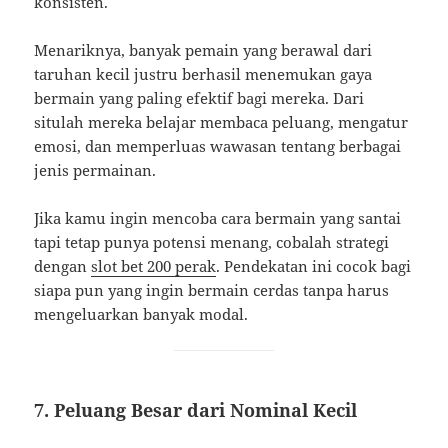
konsisten.
Menariknya, banyak pemain yang berawal dari
taruhan kecil justru berhasil menemukan gaya
bermain yang paling efektif bagi mereka. Dari
situlah mereka belajar membaca peluang, mengatur
emosi, dan memperluas wawasan tentang berbagai
jenis permainan.
Jika kamu ingin mencoba cara bermain yang santai
tapi tetap punya potensi menang, cobalah strategi
dengan
slot bet 200 perak
. Pendekatan ini cocok bagi
siapa pun yang ingin bermain cerdas tanpa harus
mengeluarkan banyak modal.
7. Peluang Besar dari Nominal Kecil