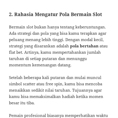
2. Rahasia Mengatur Pola Bermain Slot
Bermain slot bukan hanya tentang keberuntungan.
Ada strategi dan pola yang bisa kamu terapkan agar
peluang menang lebih tinggi. Dengan modal kecil,
strategi yang disarankan adalah
pola bertahan
atau
flat bet. Artinya, kamu mempertahankan jumlah
taruhan di setiap putaran dan menunggu
momentum kemenangan datang.
Setelah beberapa kali putaran dan mulai muncul
simbol scatter atau free spin, kamu bisa mencoba
menaikkan sedikit nilai taruhan. Tujuannya agar
kamu bisa memaksimalkan hadiah ketika momen
besar itu tiba.
Pemain profesional biasanya memperhatikan waktu