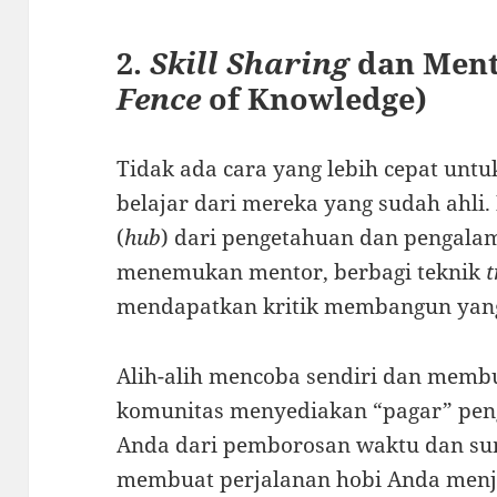
2.
Skill Sharing
dan Ment
Fence
of Knowledge)
Tidak ada cara yang lebih cepat unt
belajar dari mereka yang sudah ahli.
(
hub
) dari pengetahuan dan pengal
menemukan mentor, berbagi teknik
t
mendapatkan kritik membangun yang
Alih-alih mencoba sendiri dan membu
komunitas menyediakan “pagar” pen
Anda dari pemborosan waktu dan su
membuat perjalanan hobi Anda menja