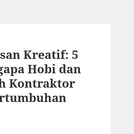
an Kreatif: 5
gapa Hobi dan
h Kontraktor
ertumbuhan