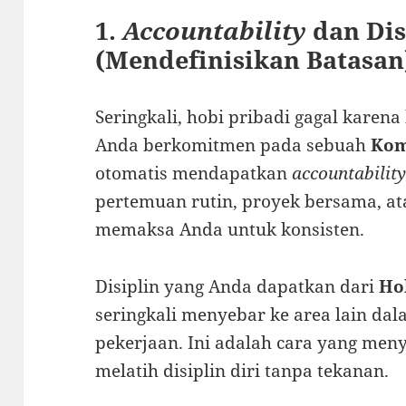
1.
Accountability
dan Dis
(Mendefinisikan Batasan
Seringkali, hobi pribadi gagal karena
Anda berkomitmen pada sebuah
Kom
otomatis mendapatkan
accountabilit
pertemuan rutin, proyek bersama, a
memaksa Anda untuk konsisten.
Disiplin yang Anda dapatkan dari
Ho
seringkali menyebar ke area lain da
pekerjaan. Ini adalah cara yang me
melatih disiplin diri tanpa tekanan.