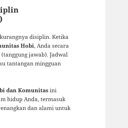
iplin
)
 kurangnya disiplin. Ketika
unitas Hobi
, Anda secara
y
(tanggung jawab). Jadwal
tau tantangan mingguan
bi dan Komunitas
ini
lam hidup Anda, termasuk
nyenangkan dan alami untuk