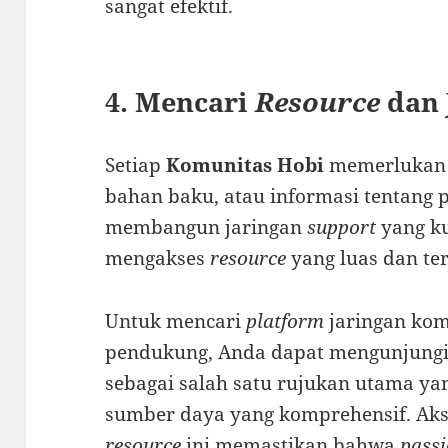
sangat efektif.
4. Mencari
Resource
dan 
Setiap
Komunitas Hobi
memerluka
bahan baku, atau informasi tentang
membangun jaringan
support
yang k
mengakses
resource
yang luas dan te
Untuk mencari
platform
jaringan kom
pendukung, Anda dapat mengunjung
sebagai salah satu rujukan utama y
sumber daya yang komprehensif. Aks
resource
ini memastikan bahwa
pass