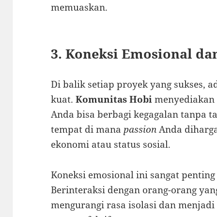
memuaskan.
3. Koneksi Emosional d
Di balik setiap proyek yang sukses,
kuat.
Komunitas Hobi
menyediakan 
Anda bisa berbagi kegagalan tanpa ta
tempat di mana
passion
Anda dihargai
ekonomi atau status sosial.
Koneksi emosional ini sangat penting
Berinteraksi dengan orang-orang yan
mengurangi rasa isolasi dan menjadi 