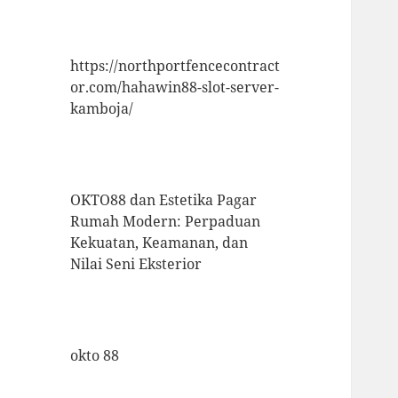
https://northportfencecontract
or.com/hahawin88-slot-server-
kamboja/
OKTO88 dan Estetika Pagar
Rumah Modern: Perpaduan
Kekuatan, Keamanan, dan
Nilai Seni Eksterior
okto 88