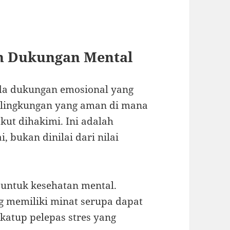
an Dukungan Mental
 ada dukungan emosional yang
lingkungan yang aman di mana
kut dihakimi. Ini adalah
, bukan dinilai dari nilai
 untuk kesehatan mental.
g memiliki minat serupa dapat
katup pelepas stres yang