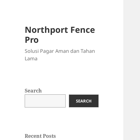
Northport Fence
Pro
Solusi Pagar Aman dan Tahan
Lama
Search
SEARCH
Recent Posts