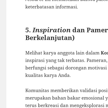
keterbatasan informasi.
5.
Inspiration
dan Pamer 
Berkelanjutan)
Melihat karya anggota lain dalam
Ko
inspirasi yang tak terbatas. Pameran
berfungsi sebagai dorongan motivasi
kualitas karya Anda.
Komunitas memberikan validasi posi
merupakan bahan bakar emosional 
terus berkreasi dan mengeksplorasi 