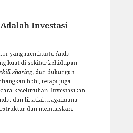
Adalah Investasi
ktor yang membantu Anda
g kuat di sekitar kehidupan
skill sharing
, dan dukungan
bangkan hobi, tetapi juga
cara keseluruhan. Investasikan
da, dan lihatlah bagaimana
erstruktur dan memuaskan.