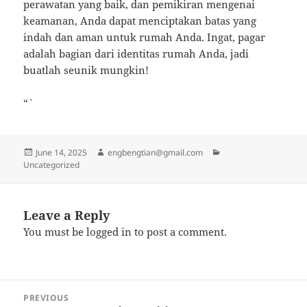
perawatan yang baik, dan pemikiran mengenai
keamanan, Anda dapat menciptakan batas yang
indah dan aman untuk rumah Anda. Ingat, pagar
adalah bagian dari identitas rumah Anda, jadi
buatlah seunik mungkin!
“`
Posted
Author
Categories
June 14, 2025
engbengtian@gmail.com
on
Uncategorized
Leave a Reply
You must be
logged in
to post a comment.
Post
PREVIOUS
navigation