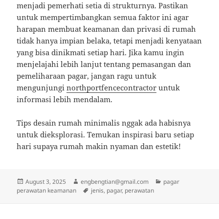
menjadi pemerhati setia di strukturnya. Pastikan
untuk mempertimbangkan semua faktor ini agar
harapan membuat keamanan dan privasi di rumah
tidak hanya impian belaka, tetapi menjadi kenyataan
yang bisa dinikmati setiap hari. Jika kamu ingin
menjelajahi lebih lanjut tentang pemasangan dan
pemeliharaan pagar, jangan ragu untuk
mengunjungi
northportfencecontractor
untuk
informasi lebih mendalam.
Tips desain rumah minimalis nggak ada habisnya
untuk dieksplorasi. Temukan inspirasi baru setiap
hari supaya rumah makin nyaman dan estetik!
Posted
Author
Categories
August 3, 2025
engbengtian@gmail.com
pagar
on
Tags
perawatan keamanan
jenis
,
pagar
,
perawatan