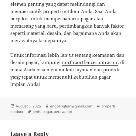
elemen penting yang dapat melindungi dan
mempercantik properti outdoor Anda. Saat Anda
berpikir untuk memperbaharui pagar atau
memasang yang baru, pertimbangkan banyak faktor
seperti material, desain, dan bagaimana Anda akan
merawatnya ke depannya.
Untuk informasi lebih lanjut tentang keamanan dan
desain pagar, kunjungi
northportfencecontractor
, di
mana Anda bisa menemukan layanan dan produk
yang tepat untuk memenuhi kebutuhan pagar
impian Anda!
Posted
Author
Categories
August 6, 2025
engbengtian@gmail.com
properti
on
Tags
outdoor
jenis
,
pagar
,
perawatan
Leave a Reply