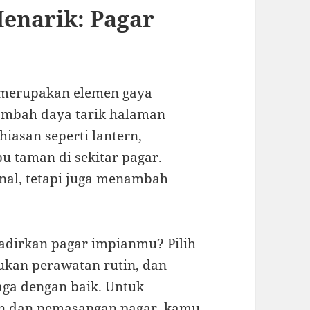
enarik: Pagar
a merupakan elemen gaya
nambah daya tarik halaman
iasan seperti lantern,
 taman di sekitar pagar.
nal, tetapi juga menambah
adirkan pagar impianmu? Pilih
kukan perawatan rutin, dan
aga dengan baik. Untuk
ain dan pemasangan pagar, kamu