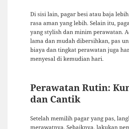
Di sisi lain, pagar besi atau baja le
rasa aman yang lebih. Selain itu, pag
yang stylish dan minim perawatan. A
lama dan mudah dibersihkan, pas unt
biaya dan tingkat perawatan juga ha
menyesal di kemudian hari.
Perawatan Rutin: Ku
dan Cantik
Setelah memilih pagar yang pas, lan
merawatnya. Sebaiknya, lakukan pem