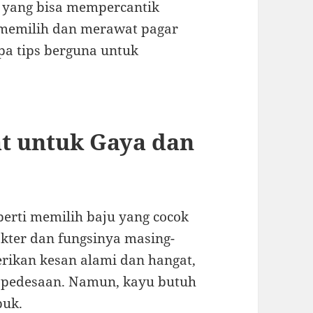
f yang bisa mempercantik
k memilih dan merawat pagar
pa tips berguna untuk
at untuk Gaya dan
eperti memilih baju yang cocok
akter dan fungsinya masing-
rikan kesan alami dan hangat,
 pedesaan. Namun, kayu butuh
puk.