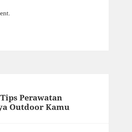
ent.
 Tips Perawatan
ya Outdoor Kamu