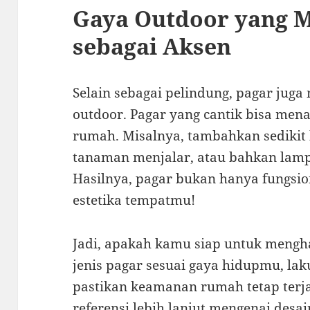
Gaya Outdoor yang M
sebagai Aksen
Selain sebagai pelindung, pagar jug
outdoor. Pagar yang cantik bisa me
rumah. Misalnya, tambahkan sedikit h
tanaman menjalar, atau bahkan lampu
Hasilnya, pagar bukan hanya fungsio
estetika tempatmu!
Jadi, apakah kamu siap untuk mengh
jenis pagar sesuai gaya hidupmu, la
pastikan keamanan rumah tetap terj
referensi lebih lanjut mengenai des