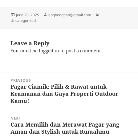
Posted
Author
Categories
June 20, 2025
engbengtian@gmail.com
on
Uncategorized
Leave a Reply
You must be
logged in
to post a comment.
Post
PREVIOUS
navigation
Pagar Ciamik: Pilih & Rawat untuk
Previous
Keamanan dan Gaya Properti Outdoor
post:
Kamu!
NEXT
Cara Memilih dan Merawat Pagar yang
Next
Aman dan Stylish untuk Rumahmu
post: