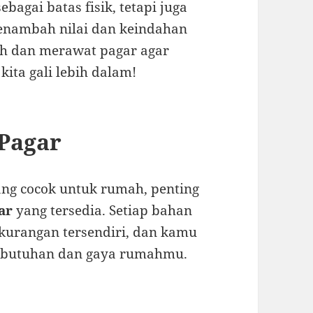
agai batas fisik, tetapi juga
menambah nilai dan keindahan
ih dan merawat pagar agar
kita gali lebih dalam!
 Pagar
g cocok untuk rumah, penting
ar
yang tersedia. Setiap bahan
kurangan tersendiri, dan kamu
kebutuhan dan gaya rumahmu.