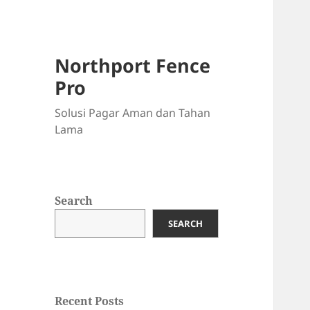
Northport Fence
Pro
Solusi Pagar Aman dan Tahan
Lama
Search
SEARCH
Recent Posts