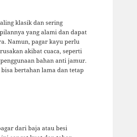
ling klasik dan sering
pilannya yang alami dan dapat
lera. Namun, pagar kayu perlu
usakan akibat cuaca, seperti
 penggunaan bahan anti jamur.
 bisa bertahan lama dan tetap
agar dari baja atau besi