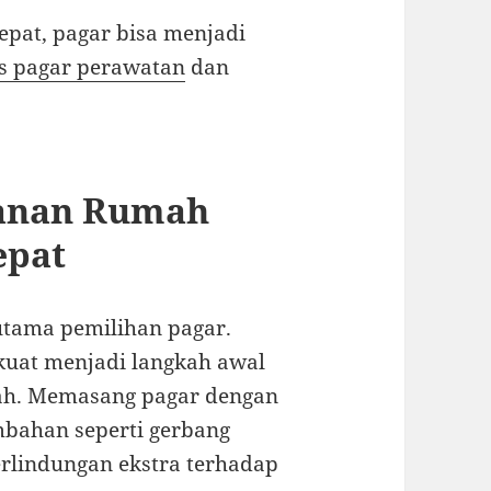
pat, pagar bisa menjadi
is pagar perawatan
dan
anan Rumah
epat
utama pemilihan pagar.
kuat menjadi langkah awal
h. Memasang pagar dengan
mbahan seperti gerbang
rlindungan ekstra terhadap