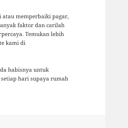
i atau memperbaiki pagar,
nyak faktor dan carilah
erpercaya. Temukan lebih
te kami di
ada habisnya untuk
u setiap hari supaya rumah