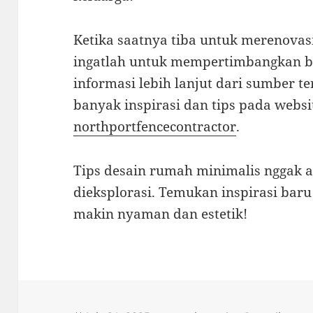
Ketika saatnya tiba untuk merenovas
ingatlah untuk mempertimbangkan ba
informasi lebih lanjut dari sumber t
banyak inspirasi dan tips pada websi
northportfencecontractor
.
Tips desain rumah minimalis nggak 
dieksplorasi. Temukan inspirasi bar
makin nyaman dan estetik!