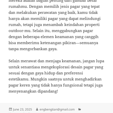
mereka adalah bagian penting dari gambar besar
rumahmu. Dengan memilih jenis pagar yang tepat
dan melakukan perawatan yang baik, kamu tidak
hanya akan memiliki pagar yang dapat melindungi
rumah, tetapi juga menambah keindahan properti
outdoor-mu. Selain itu, menggabungkan pagar
dengan beberapa elemen keamanan yang canggih
bisa memberimu ketenangan pikiran—semuanya
tanpa mengorbankan gaya.
Selain merawat dan menjaga keamanan, jangan lupa
untuk senantiasa mengeksplorasi desain pagar yang
sesuai dengan gaya hidup dan preferensi
estetikamu. Mungkin saatnya untuk menghadirkan
pagar keren yang tidak hanya fungsional tetapi juga
menyenangkan dipandang!
Posted
Author
Categories
June 23, 2025
engbengtian@gmail.com