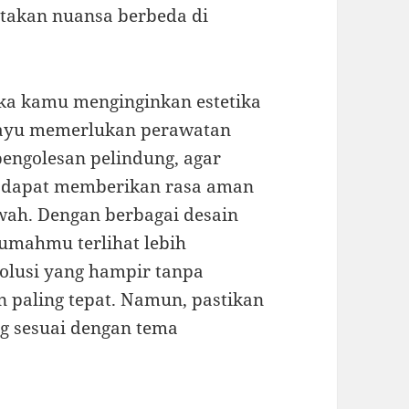
ptakan nuansa berbeda di
jika kamu menginginkan estetika
, kayu memerlukan perawatan
 pengolesan pelindung, agar
si dapat memberikan rasa aman
ah. Dengan berbagai desain
umahmu terlihat lebih
olusi yang hampir tanpa
n paling tepat. Namun, pastikan
g sesuai dengan tema