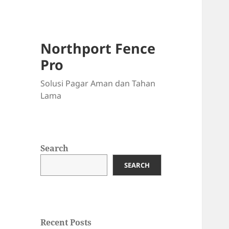
Northport Fence
Pro
Solusi Pagar Aman dan Tahan
Lama
Search
SEARCH
Recent Posts