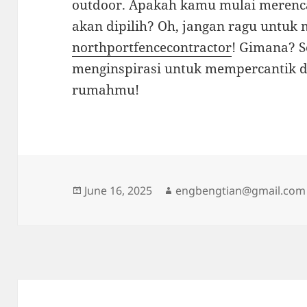
outdoor. Apakah kamu mulai merenc
akan dipilih? Oh, jangan ragu untuk 
northportfencecontractor
! Gimana? S
menginspirasi untuk mempercantik
rumahmu!
Posted
Author
June 16, 2025
engbengtian@gmail.com
on