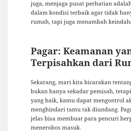
juga, menjaga pusat perhatian adalah
dalam kondisi terbaik agar tidak ha
rumah, tapi juga menambah keindaha
Pagar: Keamanan ya
Terpisahkan dari R
Sekarang, mari kita bicarakan tenta
bukan hanya sekadar pemisah, tetapi
yang baik, kamu dapat mengontrol ak
menghindari tamu tak diundang. Paga
jelas bisa membuat para pencuri ber
menerobos masuk.