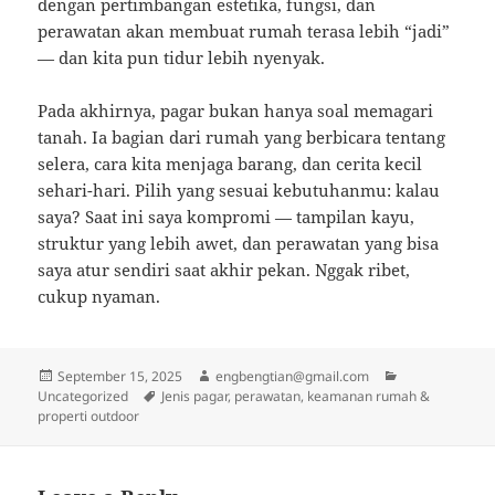
dengan pertimbangan estetika, fungsi, dan
perawatan akan membuat rumah terasa lebih “jadi”
— dan kita pun tidur lebih nyenyak.
Pada akhirnya, pagar bukan hanya soal memagari
tanah. Ia bagian dari rumah yang berbicara tentang
selera, cara kita menjaga barang, dan cerita kecil
sehari-hari. Pilih yang sesuai kebutuhanmu: kalau
saya? Saat ini saya kompromi — tampilan kayu,
struktur yang lebih awet, dan perawatan yang bisa
saya atur sendiri saat akhir pekan. Nggak ribet,
cukup nyaman.
Posted
Author
Categories
September 15, 2025
engbengtian@gmail.com
on
Tags
Uncategorized
Jenis pagar, perawatan, keamanan rumah &
properti outdoor