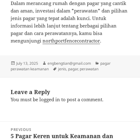
Dalam merancang rumah dengan pagar yang cantik
dan aman, investasi dalam *perawatan* dan pilihan
jenis pagar yang tepat adalah kunci. Untuk
informasi lebih lanjut tentang berbagai pilihan
pagar dan cara perawatannya, kamu bisa
mengunjungi
northportfencecontractor
.
Posted
Author
Categories
July 13, 2025
engbengtian@gmail.com
pagar
on
Tags
perawatan keamanan
jenis
,
pagar
,
perawatan
Leave a Reply
You must be
logged in
to post a comment.
Post
PREVIOUS
navigation
5 Pagar Keren untuk Keamanan dan
Previous