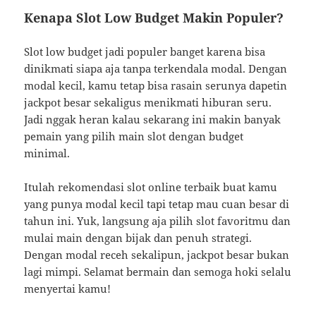
Kenapa Slot Low Budget Makin Populer?
Slot low budget jadi populer banget karena bisa
dinikmati siapa aja tanpa terkendala modal. Dengan
modal kecil, kamu tetap bisa rasain serunya dapetin
jackpot besar sekaligus menikmati hiburan seru.
Jadi nggak heran kalau sekarang ini makin banyak
pemain yang pilih main slot dengan budget
minimal.
Itulah rekomendasi slot online terbaik buat kamu
yang punya modal kecil tapi tetap mau cuan besar di
tahun ini. Yuk, langsung aja pilih slot favoritmu dan
mulai main dengan bijak dan penuh strategi.
Dengan modal receh sekalipun, jackpot besar bukan
lagi mimpi. Selamat bermain dan semoga hoki selalu
menyertai kamu!