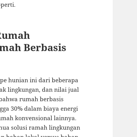
perti.
 Rumah
umah Berbasis
pe hunian ini dari beberapa
k lingkungan, dan nilai jual
 bahwa rumah berbasis
ngga 30% dalam biaya energi
umah konvensional lainnya.
mua solusi ramah lingkungan