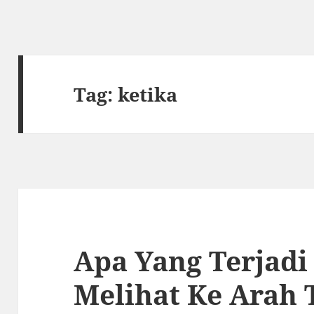
Tag:
ketika
Apa Yang Terjadi
Melihat Ke Arah 