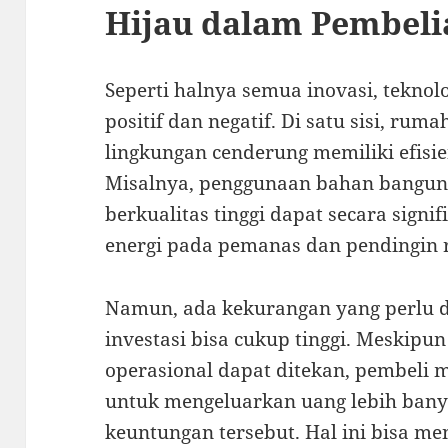
Hijau dalam Pembel
Seperti halnya semua inovasi, teknolo
positif dan negatif. Di satu sisi, rum
lingkungan cenderung memiliki efisien
Misalnya, penggunaan bahan banguna
berkualitas tinggi dapat secara sign
energi pada pemanas dan pendingin 
Namun, ada kekurangan yang perlu d
investasi bisa cukup tinggi. Meskipu
operasional dapat ditekan, pembeli 
untuk mengeluarkan uang lebih ban
keuntungan tersebut. Hal ini bisa m