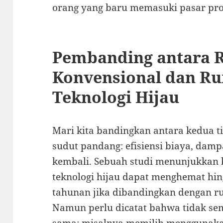
orang yang baru memasuki pasar pro
Pembanding antara
Konvensional dan R
Teknologi Hijau
Mari kita bandingkan antara kedua ti
sudut pandang: efisiensi biaya, dampa
kembali. Sebuah studi menunjukkan
teknologi hijau dapat menghemat hi
tahunan jika dibandingkan dengan r
Namun perlu dicatat bahwa tidak se