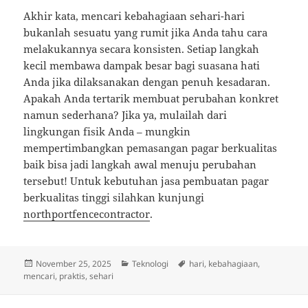
Akhir kata, mencari kebahagiaan sehari-hari
bukanlah sesuatu yang rumit jika Anda tahu cara
melakukannya secara konsisten. Setiap langkah
kecil membawa dampak besar bagi suasana hati
Anda jika dilaksanakan dengan penuh kesadaran.
Apakah Anda tertarik membuat perubahan konkret
namun sederhana? Jika ya, mulailah dari
lingkungan fisik Anda – mungkin
mempertimbangkan pemasangan pagar berkualitas
baik bisa jadi langkah awal menuju perubahan
tersebut! Untuk kebutuhan jasa pembuatan pagar
berkualitas tinggi silahkan kunjungi
northportfencecontractor
.
Posted
Categories
Tags
November 25, 2025
Teknologi
hari
,
kebahagiaan
,
on
mencari
,
praktis
,
sehari