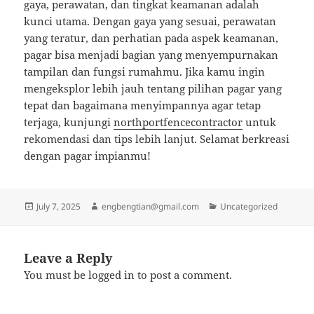
gaya, perawatan, dan tingkat keamanan adalah
kunci utama. Dengan gaya yang sesuai, perawatan
yang teratur, dan perhatian pada aspek keamanan,
pagar bisa menjadi bagian yang menyempurnakan
tampilan dan fungsi rumahmu. Jika kamu ingin
mengeksplor lebih jauh tentang pilihan pagar yang
tepat dan bagaimana menyimpannya agar tetap
terjaga, kunjungi
northportfencecontractor
untuk
rekomendasi dan tips lebih lanjut. Selamat berkreasi
dengan pagar impianmu!
Posted
Author
Categories
July 7, 2025
engbengtian@gmail.com
Uncategorized
on
Leave a Reply
You must be
logged in
to post a comment.