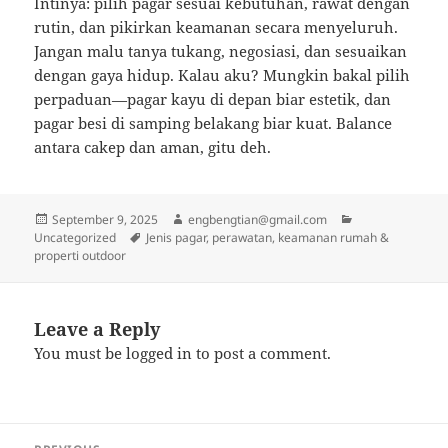
Intinya: pilih pagar sesuai kebutuhan, rawat dengan
rutin, dan pikirkan keamanan secara menyeluruh.
Jangan malu tanya tukang, negosiasi, dan sesuaikan
dengan gaya hidup. Kalau aku? Mungkin bakal pilih
perpaduan—pagar kayu di depan biar estetik, dan
pagar besi di samping belakang biar kuat. Balance
antara cakep dan aman, gitu deh.
Posted
Author
Categories
September 9, 2025
engbengtian@gmail.com
on
Tags
Uncategorized
Jenis pagar, perawatan, keamanan rumah &
properti outdoor
Leave a Reply
You must be
logged in
to post a comment.
Post