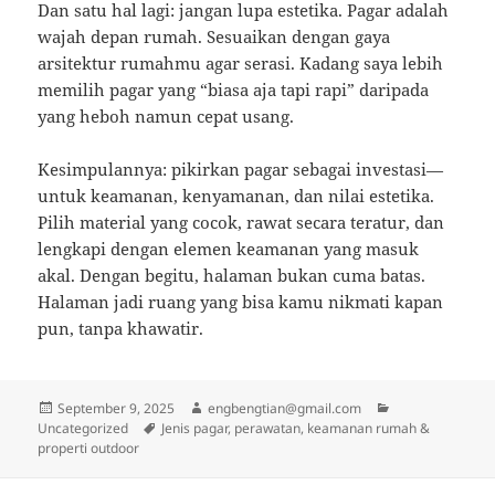
Dan satu hal lagi: jangan lupa estetika. Pagar adalah
wajah depan rumah. Sesuaikan dengan gaya
arsitektur rumahmu agar serasi. Kadang saya lebih
memilih pagar yang “biasa aja tapi rapi” daripada
yang heboh namun cepat usang.
Kesimpulannya: pikirkan pagar sebagai investasi—
untuk keamanan, kenyamanan, dan nilai estetika.
Pilih material yang cocok, rawat secara teratur, dan
lengkapi dengan elemen keamanan yang masuk
akal. Dengan begitu, halaman bukan cuma batas.
Halaman jadi ruang yang bisa kamu nikmati kapan
pun, tanpa khawatir.
Posted
Author
Categories
September 9, 2025
engbengtian@gmail.com
on
Tags
Uncategorized
Jenis pagar, perawatan, keamanan rumah &
properti outdoor