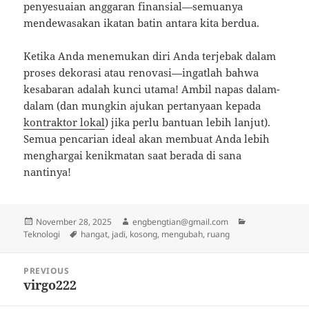
penyesuaian anggaran finansial—semuanya
mendewasakan ikatan batin antara kita berdua.
Ketika Anda menemukan diri Anda terjebak dalam
proses dekorasi atau renovasi—ingatlah bahwa
kesabaran adalah kunci utama! Ambil napas dalam-
dalam (dan mungkin ajukan pertanyaan kepada
kontraktor lokal
) jika perlu bantuan lebih lanjut).
Semua pencarian ideal akan membuat Anda lebih
menghargai kenikmatan saat berada di sana
nantinya!
Posted
Author
Categories
November 28, 2025
engbengtian@gmail.com
on
Tags
Teknologi
hangat
,
jadi
,
kosong
,
mengubah
,
ruang
Post
PREVIOUS
navigation
virgo222
Previous
post: