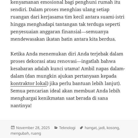
kenyamanan emosional bagi penghuni rumah itu
sendiri. Dalam proses menghias ulang setiap
ruangan dari kerjasama tim kecil antara suami-istri
hingga menghadapi tantangan tak terduga seperti
penyesuaian anggaran finansial—semuanya
mendewasakan ikatan batin antara kita berdua.
Ketika Anda menemukan diri Anda terjebak dalam
proses dekorasi atau renovasi—ingatlah bahwa
kesabaran adalah kunci utama! Ambil napas dalam-
dalam (dan mungkin ajukan pertanyaan kepada
kontraktor lokal
) jika perlu bantuan lebih lanjut).
Semua pencarian ideal akan membuat Anda lebih
menghargai kenikmatan saat berada di sana
nantinya!
Posted
Categories
Tags
November 28, 2025
Teknologi
hangat
,
jadi
,
kosong
,
on
mengubah
,
ruang