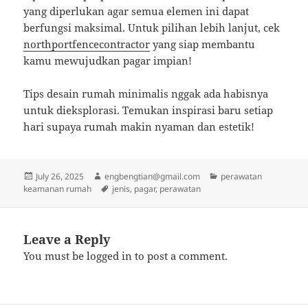
yang diperlukan agar semua elemen ini dapat
berfungsi maksimal. Untuk pilihan lebih lanjut, cek
northportfencecontractor
yang siap membantu
kamu mewujudkan pagar impian!
Tips desain rumah minimalis nggak ada habisnya
untuk dieksplorasi. Temukan inspirasi baru setiap
hari supaya rumah makin nyaman dan estetik!
Posted
Author
Categories
July 26, 2025
engbengtian@gmail.com
perawatan
on
Tags
keamanan rumah
jenis
,
pagar
,
perawatan
Leave a Reply
You must be
logged in
to post a comment.