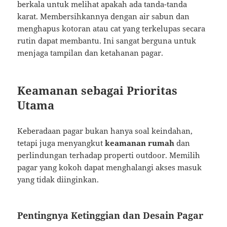
berkala untuk melihat apakah ada tanda-tanda
karat. Membersihkannya dengan air sabun dan
menghapus kotoran atau cat yang terkelupas secara
rutin dapat membantu. Ini sangat berguna untuk
menjaga tampilan dan ketahanan pagar.
Keamanan sebagai Prioritas
Utama
Keberadaan pagar bukan hanya soal keindahan,
tetapi juga menyangkut
keamanan rumah
dan
perlindungan terhadap properti outdoor. Memilih
pagar yang kokoh dapat menghalangi akses masuk
yang tidak diinginkan.
Pentingnya Ketinggian dan Desain Pagar