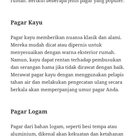
rumah. Berikut beberapa jenis pagar yang populer:
Pagar Kayu
Pagar kayu memberikan nuansa klasik dan alami.
Mereka mudah dicat atau dipernis untuk
menyesuaikan dengan warna eksterior rumah.
Namun, kayu dapat rentan terhadap pembusukan
dan serangan hama jika tidak dirawat dengan baik.
Merawat pagar kayu dengan menggunakan pelapis
tahan air dan melakukan pengecatan ulang secara
berkala akan memperpanjang umur pagar Anda.
Pagar Logam
Pagar dari bahan logam, seperti besi tempa atau
aluminium, dikenal akan kekuatan dan ketahanan