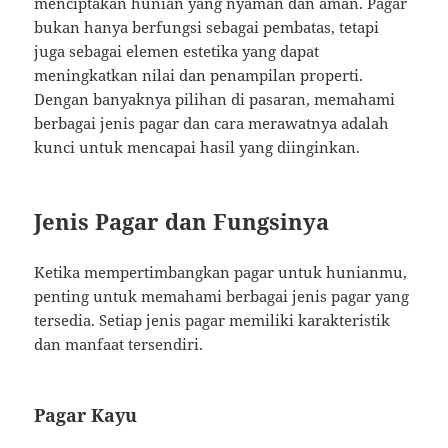
menciptakan hunian yang nyaman dan aman. Pagar
bukan hanya berfungsi sebagai pembatas, tetapi
juga sebagai elemen estetika yang dapat
meningkatkan nilai dan penampilan properti.
Dengan banyaknya pilihan di pasaran, memahami
berbagai jenis pagar dan cara merawatnya adalah
kunci untuk mencapai hasil yang diinginkan.
Jenis Pagar dan Fungsinya
Ketika mempertimbangkan pagar untuk hunianmu,
penting untuk memahami berbagai jenis pagar yang
tersedia. Setiap jenis pagar memiliki karakteristik
dan manfaat tersendiri.
Pagar Kayu