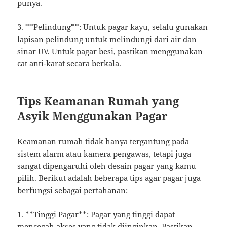
punya.
3. **Pelindung**: Untuk pagar kayu, selalu gunakan
lapisan pelindung untuk melindungi dari air dan
sinar UV. Untuk pagar besi, pastikan menggunakan
cat anti-karat secara berkala.
Tips Keamanan Rumah yang
Asyik Menggunakan Pagar
Keamanan rumah tidak hanya tergantung pada
sistem alarm atau kamera pengawas, tetapi juga
sangat dipengaruhi oleh desain pagar yang kamu
pilih. Berikut adalah beberapa tips agar pagar juga
berfungsi sebagai pertahanan:
1. **Tinggi Pagar**: Pagar yang tinggi dapat
mencegah akses yang tidak diinginkan. Pastikan