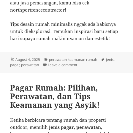
atau jasa pemasangan, kamu bisa cek
northportfencecontractor
!
Tips desain rumah minimalis nggak ada habisnya
untuk dieksplorasi. Temukan inspirasi baru setiap
hari supaya rumah makin nyaman dan estetik!
Posted
Categories
Tags
August 4, 2025
perawatan keamanan rumah
jenis
,
on
on Pagar Keren dan Aman: Tips
pagar
,
perawatan
Leave a comment
Pagar Rumah: Pilihan,
Perawatan, dan Tips
Keamanan yang Asyik!
Ketika berbicara tentang rumah dan properti
outdoor, memilih
jenis pagar, perawatan,