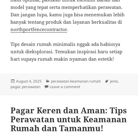
model yang tepat serta memperhatikan perawatan.
Dan jangan lupa, kamu juga bisa menemukan lebih
banyak tentang produk dan layanan berkualitas di
northportfencecontractor
.
Tips desain rumah minimalis nggak ada habisnya
untuk dieksplorasi. Temukan inspirasi baru setiap
hari supaya rumah makin nyaman dan estetik!
Posted
Categories
Tags
August 4, 2025
perawatan keamanan rumah
jenis
,
on
on Pagar Cantik dan Aman: Rah
pagar
,
perawatan
Leave a comment
Pagar Keren dan Aman: Tips
Perawatan untuk Keamanan
Rumah dan Tamanmu!