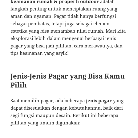
keamanan rumah & properti outdoor
adalah
langkah penting untuk menciptakan ruang yang
aman dan nyaman. Pagar tidak hanya berfungsi
sebagai pembatas, tetapi juga sebagai elemen
estetika yang bisa menambah nilai rumah. Mari kita
eksplorasi lebih dalam mengenai berbagai jenis
pagar yang bisa jadi pilihan, cara merawatnya, dan
tips keamanan yang asyik!
Jenis-Jenis Pagar yang Bisa Kamu
Pilih
Saat memilih pagar, ada beberapa
jenis pagar
yang
dapat disesuaikan dengan kebutuhanmu, baik dari
segi fungsi maupun desain. Berikut ini beberapa
pilihan yang umum digunakan: