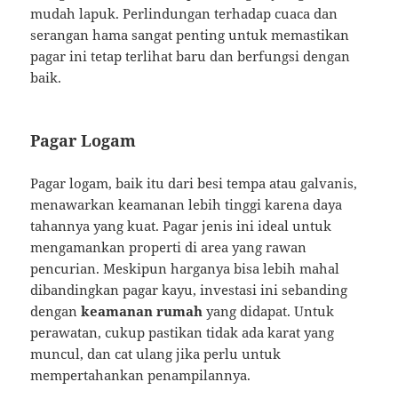
mudah lapuk. Perlindungan terhadap cuaca dan
serangan hama sangat penting untuk memastikan
pagar ini tetap terlihat baru dan berfungsi dengan
baik.
Pagar Logam
Pagar logam, baik itu dari besi tempa atau galvanis,
menawarkan keamanan lebih tinggi karena daya
tahannya yang kuat. Pagar jenis ini ideal untuk
mengamankan properti di area yang rawan
pencurian. Meskipun harganya bisa lebih mahal
dibandingkan pagar kayu, investasi ini sebanding
dengan
keamanan rumah
yang didapat. Untuk
perawatan, cukup pastikan tidak ada karat yang
muncul, dan cat ulang jika perlu untuk
mempertahankan penampilannya.