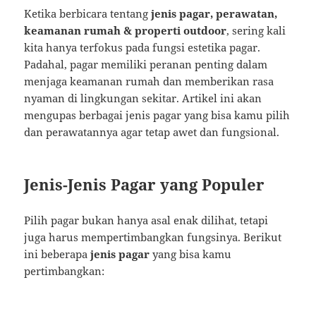
Ketika berbicara tentang
jenis pagar, perawatan,
keamanan rumah & properti outdoor
, sering kali
kita hanya terfokus pada fungsi estetika pagar.
Padahal, pagar memiliki peranan penting dalam
menjaga keamanan rumah dan memberikan rasa
nyaman di lingkungan sekitar. Artikel ini akan
mengupas berbagai jenis pagar yang bisa kamu pilih
dan perawatannya agar tetap awet dan fungsional.
Jenis-Jenis Pagar yang Populer
Pilih pagar bukan hanya asal enak dilihat, tetapi
juga harus mempertimbangkan fungsinya. Berikut
ini beberapa
jenis pagar
yang bisa kamu
pertimbangkan: