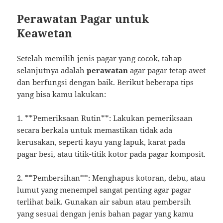
Perawatan Pagar untuk
Keawetan
Setelah memilih jenis pagar yang cocok, tahap
selanjutnya adalah
perawatan
agar pagar tetap awet
dan berfungsi dengan baik. Berikut beberapa tips
yang bisa kamu lakukan:
1. **Pemeriksaan Rutin**: Lakukan pemeriksaan
secara berkala untuk memastikan tidak ada
kerusakan, seperti kayu yang lapuk, karat pada
pagar besi, atau titik-titik kotor pada pagar komposit.
2. **Pembersihan**: Menghapus kotoran, debu, atau
lumut yang menempel sangat penting agar pagar
terlihat baik. Gunakan air sabun atau pembersih
yang sesuai dengan jenis bahan pagar yang kamu