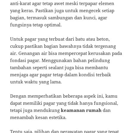
anti-karat agar tetap awet meski terpapar elemen
yang keras. Pastikan juga untuk mengecek setiap
bagian, termasuk sambungan dan kunci, agar
fungsinya tetap optimal.
Untuk pagar yang terbuat dari batu atau beton,
cukup pastikan bagian bawahnya tidak tergenang
air. Genangan air bisa mempercepat kerusakan pada
fondasi pagar. Menggunakan bahan pelindung
tambahan seperti sealant juga bisa membantu
menjaga agar pagar tetap dalam kondisi terbaik
untuk waktu yang lama.
Dengan memperhatikan beberapa aspek ini, kamu
dapat memiliki pagar yang tidak hanya fungsional,
tetapi juga mendukung
keamanan rumah
dan
menambah kesan estetika.
Tentu saja, pilihan dan perawatan pagar yang tepat