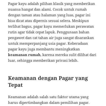
Pagar kayu adalah pilihan klasik yang memberikan
nuansa hangat dan alami. Cocok untuk rumah
dengan taman atau halaman yang luas, pagar ini
bisa dicat atau dipernis sesuai selera. Meskipun
terlihat bagus, pagar kayu memerlukan perawatan
rutin agar tidak cepat lapuk. Penggunaan bahan
pengawet dan cat tahan air juga sangat disarankan
untuk memperpanjang usia pagar. Keberadaan
pagar kayu juga membantu meningkatkan
keamanan rumah
, karena mereka sulit dilihat dari
luar, sehingga memberikan privasi lebih.
Keamanan dengan Pagar yang
Tepat
Keamanan adalah salah satu faktor utama yang
harus dipertimbangkan dalam pemilihan pagar.