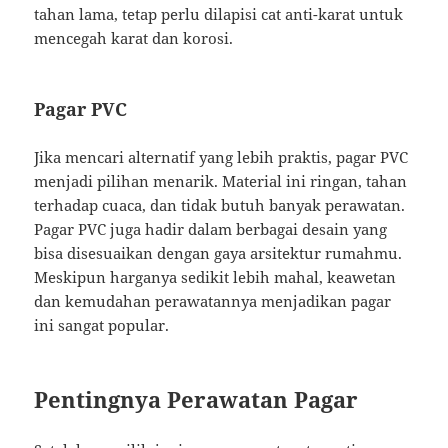
tahan lama, tetap perlu dilapisi cat anti-karat untuk
mencegah karat dan korosi.
Pagar PVC
Jika mencari alternatif yang lebih praktis, pagar PVC
menjadi pilihan menarik. Material ini ringan, tahan
terhadap cuaca, dan tidak butuh banyak perawatan.
Pagar PVC juga hadir dalam berbagai desain yang
bisa disesuaikan dengan gaya arsitektur rumahmu.
Meskipun harganya sedikit lebih mahal, keawetan
dan kemudahan perawatannya menjadikan pagar
ini sangat popular.
Pentingnya Perawatan Pagar