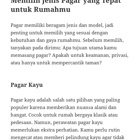
Memilih Jenis Pagar yang Tepat
untuk Rumahmu
Pagar memiliki beragam jenis dan model, jadi
penting untuk memilih yang sesuai dengan
kebutuhan dan gaya rumahmu. Sebelum memilih,
tanyakan pada dirimu: Apa tujuan utama kamu
memasang pagar? Apakah untuk keamanan, privasi,
atau hanya untuk mempercantik taman?
Pagar Kayu
Pagar kayu adalah salah satu pilihan yang paling
populer karena memberikan nuansa alami dan
hangat. Cocok untuk rumah bergaya klasik atau
pedesaan. Namun, perawatan pagar kayu
memerlukan ekstra perhatian. Kamu perlu rutin
mengecat atau memberi pelindung kayu agar tidak