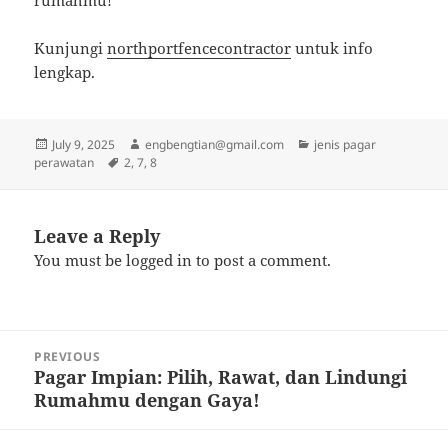
rumahmu!
Kunjungi
northportfencecontractor
untuk info
lengkap.
Posted
Author
Categories
July 9, 2025
engbengtian@gmail.com
jenis pagar
on
Tags
perawatan
2
,
7
,
8
Leave a Reply
You must be
logged in
to post a comment.
Post
PREVIOUS
navigation
Pagar Impian: Pilih, Rawat, dan Lindungi
Previous
Rumahmu dengan Gaya!
post: