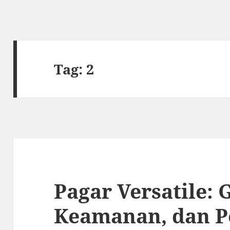
Tag:
2
Pagar Versatile: 
Keamanan, dan P