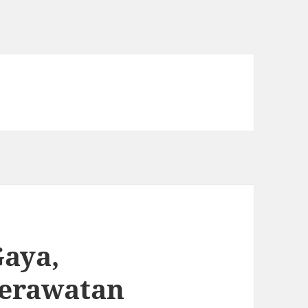
Gaya,
erawatan