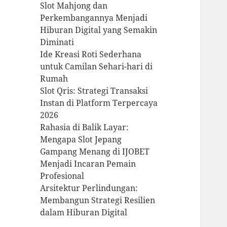
Slot Mahjong dan
Perkembangannya Menjadi
Hiburan Digital yang Semakin
Diminati
Ide Kreasi Roti Sederhana
untuk Camilan Sehari-hari di
Rumah
Slot Qris: Strategi Transaksi
Instan di Platform Terpercaya
2026
Rahasia di Balik Layar:
Mengapa Slot Jepang
Gampang Menang di IJOBET
Menjadi Incaran Pemain
Profesional
Arsitektur Perlindungan:
Membangun Strategi Resilien
dalam Hiburan Digital