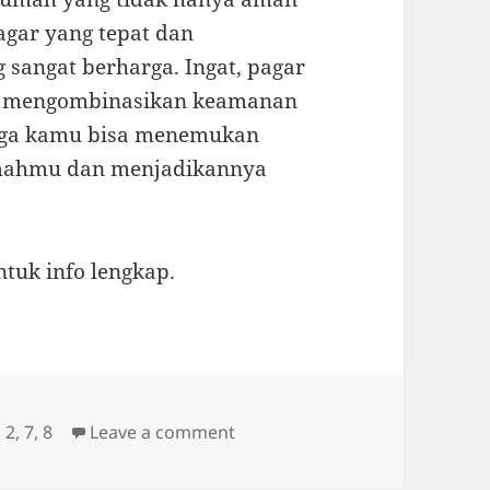
pagar yang tepat dan
 sangat berharga. Ingat, pagar
u mengombinasikan keamanan
oga kamu bisa menemukan
rumahmu dan menjadikannya
tuk info lengkap.
Tags
on Pagar Versatile: Gaya, Ke
2
,
7
,
8
Leave a comment