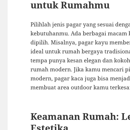
untuk Rumahmu
Pilihlah jenis pagar yang sesuai de
kebutuhanmu. Ada berbagai macam b
dipilih. Misalnya, pagar kayu membe
ideal untuk rumah bergaya tradisiona
tempa punya kesan elegan dan kokoh
rumah modern. Jika kamu mencari pi
modern, pagar kaca juga bisa menjadi
membuat area outdoor kamu terkesan
Keamanan Rumah: Le
Estetika