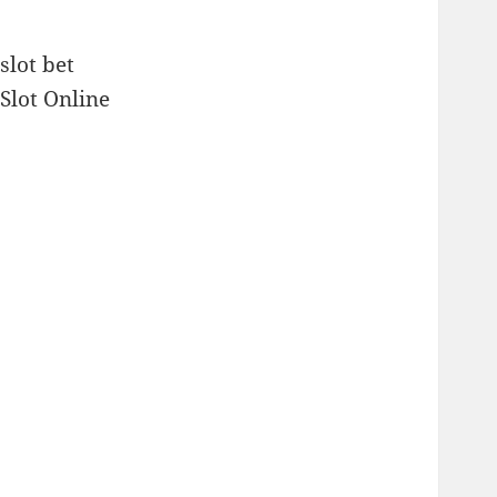
slot bet
Slot Online