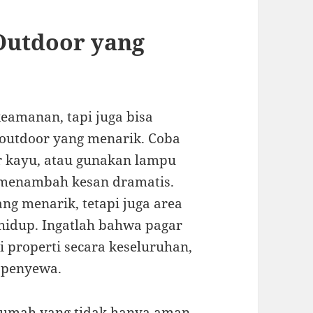
Outdoor yang
eamanan, tapi juga bisa
n outdoor yang menarik. Coba
 kayu, atau gunakan lampu
 menambah kesan dramatis.
ang menarik, tetapi juga area
 hidup. Ingatlah bahwa pagar
i properti secara keseluruhan,
u penyewa.
 rumah yang tidak hanya aman