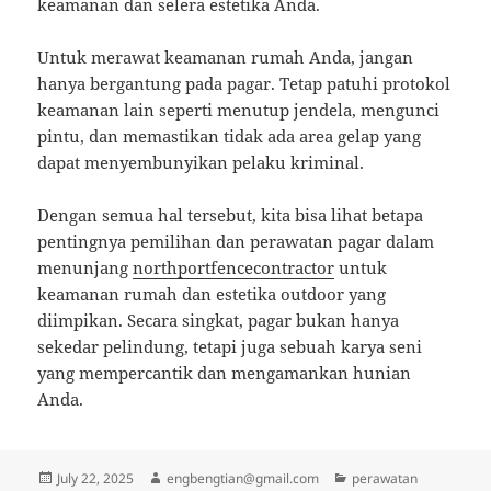
keamanan dan selera estetika Anda.
Untuk merawat keamanan rumah Anda, jangan
hanya bergantung pada pagar. Tetap patuhi protokol
keamanan lain seperti menutup jendela, mengunci
pintu, dan memastikan tidak ada area gelap yang
dapat menyembunyikan pelaku kriminal.
Dengan semua hal tersebut, kita bisa lihat betapa
pentingnya pemilihan dan perawatan pagar dalam
menunjang
northportfencecontractor
untuk
keamanan rumah dan estetika outdoor yang
diimpikan. Secara singkat, pagar bukan hanya
sekedar pelindung, tetapi juga sebuah karya seni
yang mempercantik dan mengamankan hunian
Anda.
Posted
Author
Categories
July 22, 2025
engbengtian@gmail.com
perawatan