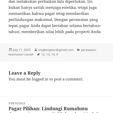
dan melakukan perbaikan bila diperlukan. Ini
bukan hanya untuk menjaga estetika, tetapi juga
memastikan bahwa pagar tetap memberikan
perlindungan maksimal. Dengan perawatan yang
tepat, pagar Anda dapat bertahan selama bertahun-
tahun, memberikan nilai lebih pada properti Anda.
Posted
Author
Categories
July 11, 2025
engbengtian@gmail.com
perawatan
on
Tags
keamanan rumah
12
,
13
,
14
,
4
Leave a Reply
You must be
logged in
to post a comment.
Post
PREVIOUS
navigation
Pagar Pilihan: Lindungi Rumahmu
Previous