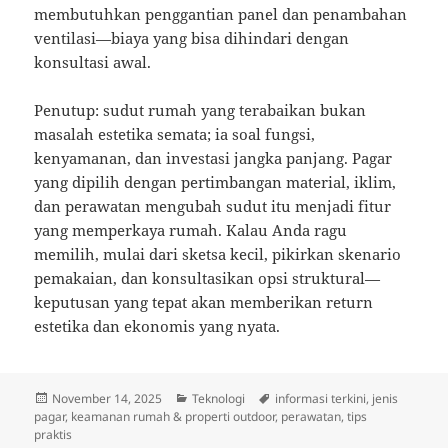
membutuhkan penggantian panel dan penambahan
ventilasi—biaya yang bisa dihindari dengan
konsultasi awal.
Penutup: sudut rumah yang terabaikan bukan
masalah estetika semata; ia soal fungsi,
kenyamanan, dan investasi jangka panjang. Pagar
yang dipilih dengan pertimbangan material, iklim,
dan perawatan mengubah sudut itu menjadi fitur
yang memperkaya rumah. Kalau Anda ragu
memilih, mulai dari sketsa kecil, pikirkan skenario
pemakaian, dan konsultasikan opsi struktural—
keputusan yang tepat akan memberikan return
estetika dan ekonomis yang nyata.
Posted
Categories
Tags
November 14, 2025
Teknologi
informasi terkini
,
jenis
on
pagar
,
keamanan rumah & properti outdoor
,
perawatan
,
tips
praktis