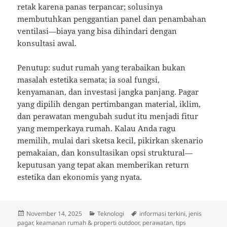
retak karena panas terpancar; solusinya
membutuhkan penggantian panel dan penambahan
ventilasi—biaya yang bisa dihindari dengan
konsultasi awal.
Penutup: sudut rumah yang terabaikan bukan
masalah estetika semata; ia soal fungsi,
kenyamanan, dan investasi jangka panjang. Pagar
yang dipilih dengan pertimbangan material, iklim,
dan perawatan mengubah sudut itu menjadi fitur
yang memperkaya rumah. Kalau Anda ragu
memilih, mulai dari sketsa kecil, pikirkan skenario
pemakaian, dan konsultasikan opsi struktural—
keputusan yang tepat akan memberikan return
estetika dan ekonomis yang nyata.
Posted
Categories
Tags
November 14, 2025
Teknologi
informasi terkini
,
jenis
on
pagar
,
keamanan rumah & properti outdoor
,
perawatan
,
tips