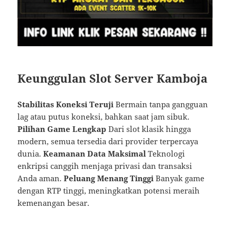
Keunggulan Slot Server Kamboja
Stabilitas Koneksi Teruji
Bermain tanpa gangguan
lag atau putus koneksi, bahkan saat jam sibuk.
Pilihan Game Lengkap
Dari slot klasik hingga
modern, semua tersedia dari provider terpercaya
dunia.
Keamanan Data Maksimal
Teknologi
enkripsi canggih menjaga privasi dan transaksi
Anda aman.
Peluang Menang Tinggi
Banyak game
dengan RTP tinggi, meningkatkan potensi meraih
kemenangan besar.