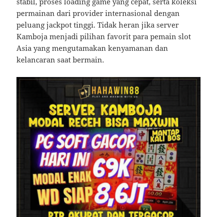
stabil, proses loading game yang cepat, serta koleksi
permainan dari provider internasional dengan
peluang jackpot tinggi. Tidak heran jika server
Kamboja menjadi pilihan favorit para pemain slot
Asia yang mengutamakan kenyamanan dan
kelancaran saat bermain.