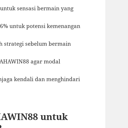
untuk sensasi bermain yang
96% untuk potensi kemenangan
strategi sebelum bermain
HAHAWIN88 agar modal
njaga kendali dan menghindari
HAWIN88 untuk
?