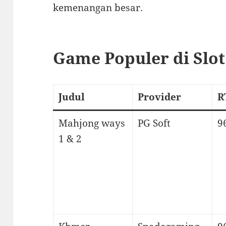
kemenangan besar.
Game Populer di Slo
Judul
Provider
R
Mahjong ways
PG Soft
9
1 & 2