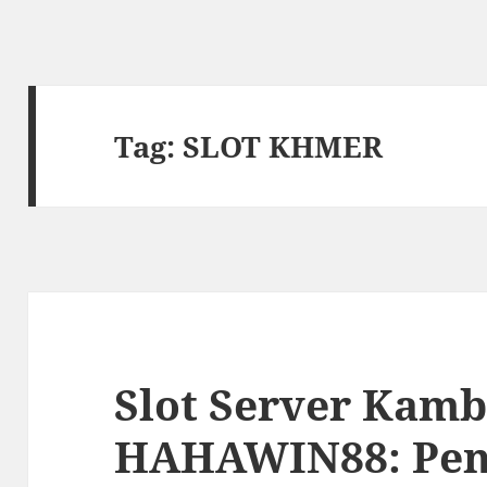
Tag:
SLOT KHMER
Slot Server Kamb
HAHAWIN88: Pe