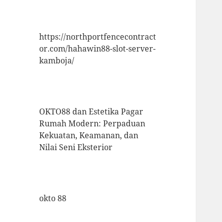
https://northportfencecontract
or.com/hahawin88-slot-server-
kamboja/
OKTO88 dan Estetika Pagar
Rumah Modern: Perpaduan
Kekuatan, Keamanan, dan
Nilai Seni Eksterior
okto 88