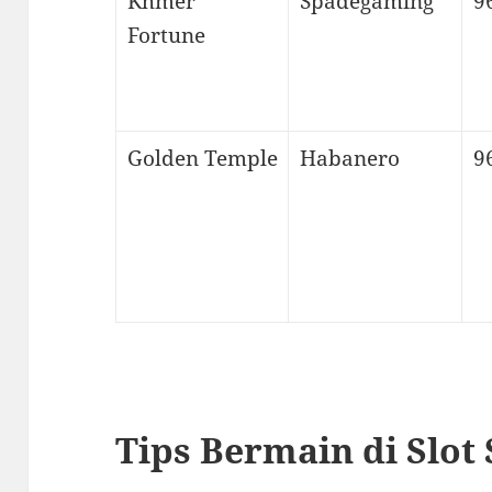
Khmer
Spadegaming
9
Fortune
Golden Temple
Habanero
9
Tips Bermain di Slot