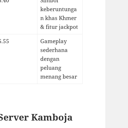
6.40
Simbol
keberuntunga
n khas Khmer
& fitur jackpot
6.55
Gameplay
sederhana
dengan
peluang
menang besar
 Server Kamboja