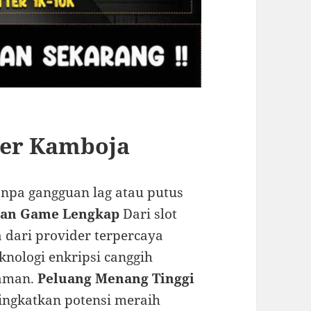
ver Kamboja
npa gangguan lag atau putus
han Game Lengkap
Dari slot
 dari provider terpercaya
knologi enkripsi canggih
 aman.
Peluang Menang Tinggi
ingkatkan potensi meraih