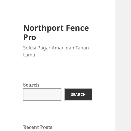
Northport Fence
Pro
Solusi Pagar Aman dan Tahan
Lama
Search
SEARCH
Recent Posts