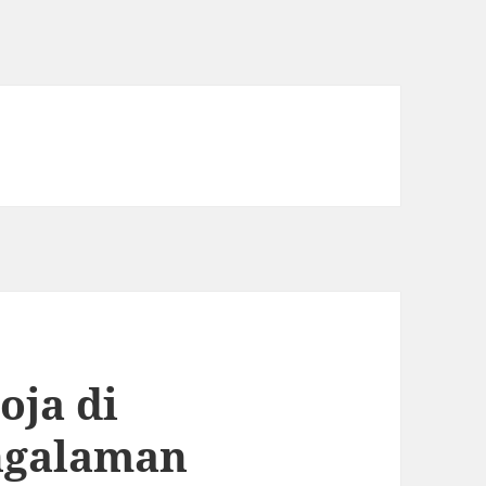
oja di
ngalaman