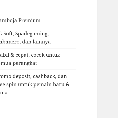
amboja Premium
G Soft, Spadegaming,
abanero, dan lainnya
tabil & cepat, cocok untuk
emua perangkat
romo deposit, cashback, dan
ree spin untuk pemain baru &
ama